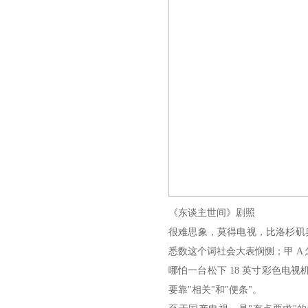
《东谈主世间》剧照
很难思象，莫得电视，比洛杉矶奥
悉数这个词社会大表悯恻；甲 A
哪怕一台松下 18 英寸彩色电
要靠"相关"和"便条"。