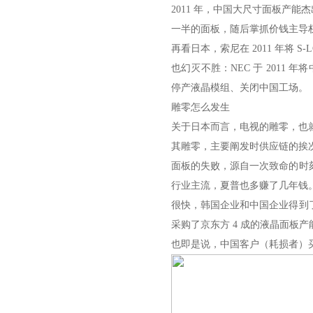
2011 年，中国大尺寸面板产能
一半的面板，随后掌抓价钱主导权。
再看日本，索尼在 2011 年将
也幻灭不胜：NEC 于 2011 
停产液晶模组、关闭中国工场。
雕零怎么发生
关于日本而言，电视的雕零，也
其雕零，主要阐发时供应链的挨
面板的失败，源自一次致命的时
行业主流，夏普也多赚了几年钱
很快，韩国企业和中国企业得到
采购了京东方 4 成的液晶面板
也即是说，中国客户（耗损者）