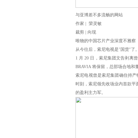
与亚博差不多流畅的网站
作家 | 荣灵敏
裁剪 | 向现
唯物的中国芯片产业深度不雅察
从今往后，索尼电视是"国货"了
1 月 20 日，索尼集团文告剥离曾
BRAVIA 将保留，总部场合地
索尼电视曾是索尼集团确住持产物
时刻，索尼领先收场业内首款平面屏
的盈利主力军。