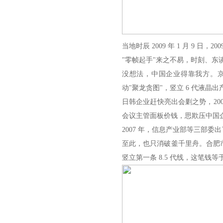
当地时辰 2009 年 1 月 9 
"零帧起手"来之不易，时刻、东
没想法，中国企业得靠我方。京东
动"聚龙贪图"，竖立 6 代液晶出
日韩企业赶快亮出会剿之势，2001
会议主管面板价钱，思欺压中国企
2007 年，信息产业部等三部
至此，也只消破釜千里舟。合肥市政府
竖立第一条 8.5 代线，这笔钱