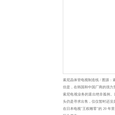
索尼晶体管电视制造线 / 图源：
但是，在韩国和中国厂商的强力竞
索尼电视业务的退出绝非孤例。日
头仍是寻求出售，仅仅暂时还没
在日本电视"王权雕零"的 20 年