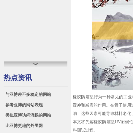
热点资讯
与亚博差不多稳定的网站
橡胶防震垫行为一种常见的工业
参考亚博的网站表现
缓冲和减震的作用。在骨子使用
响，这些因素可能导致材料老化
类似亚博访问流畅的网站
本文将先容橡胶防震垫UV耐候
比亚博更稳的外围网
科测试过程。