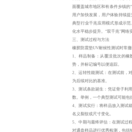
面覆盖城市地区和有条件乡镇的“
用户加快发展，用户体验持续提升
典型行业千兆应用模式形成示范
化水平稳步提升。“双千兆”网络
三、测试过程与方法
橡胶防震垫UV耐候性测试时常
1、样品制备：从覆没批次的橡
势，并标记编号以便追踪。
2、运转性能测试：在测试前，
为后续对比的基准。
3、测试条款诞生：凭证骨子利
数。举例，一个典型测试可能包
4、测试实行：将样品放入测试
名义裂纹或尺寸变化。
5、中期与最终评估：在测试过
对通盘样品进行优秀检测，包括