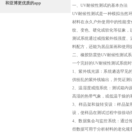
和亚博更优质的app
一、UV耐候性测试的基本办法
UV耐候性测试是一种模拟当然
材料在永久户外使用中的性能变
纹、变色、硬化或软化等征象，
测试系统通过戒指紫外线强度、
料配方，还能为居品策画和使用
二、橡胶防震垫UV耐候性测试
一个完好的UV耐候性测试系统
1、紫外线光源：系统遴选罕见
供纷乱的紫外线输出，并凭证测
2、温湿度戒指系统：测试箱内
高湿的热带气象，或低温干燥的
3、样品架和旋转安设：样品架
设，使样品在测试过程中徐徐动
4、数据集会与监控系统：通过
些数据可用于分析材料的老化规