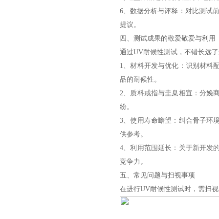
6、数据分析与评释：对比测试
提议。
四、测试成果的敬爱敬爱与利用
通过UV耐候性测试，不错长远
1、材料开发与优化：识别材料
品的耐候性。
2、质料戒指与圭臬相宜：分娩
纷。
3、使用寿命瞻望：纠合骨子环
供参考。
4、利用范围延长：关于新开发
竞争力。
五、常见问题与扫视事项
在进行UV耐候性测试时，需扫