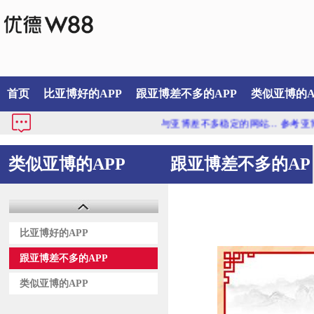
首页
比亚博好的APP
跟亚博差不多的APP
类似亚博的A
与亚博差不多稳定的网站...
参考亚博的
类似亚博的APP
跟亚博差不多的AP
P
比亚博好的APP
跟亚博差不多的APP
类似亚博的APP