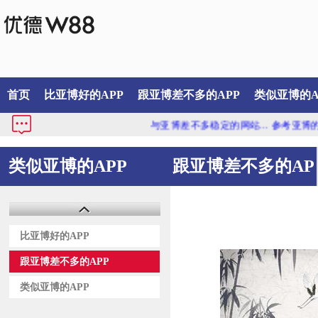
首页
比亚博好的APP
跟亚博差不多的APP
类似亚博的A
与亚博差不多稳定的网站...
参考亚博的网站表现
类似亚博的APP
跟亚博差不多的AP
P
比亚博好的APP
跟亚博差不多的APP
类似亚博的APP