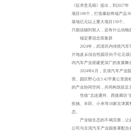
《征求意见稿》提出，到2027
项目100个，打造爆款终端产品3
落地亿元以上重大项目150个。
只能说碰到智人，还有什么动物
锚定赛说念筑集群
2024年，武清区内传统汽
片地皮从综合性园区向千亿元级
内汽车产业搭建更深广的发展舞
2024年6月，京清汽车产
营。园区野心出3.42平素公里
的产业协同空间，共同构筑驻足
凭借“北连通州、西接廊坊
疾驰、丰田、小米等18家京津冀
态。
产业链生态的不竭完善，让武
公司与京清汽车产业园签署配合条