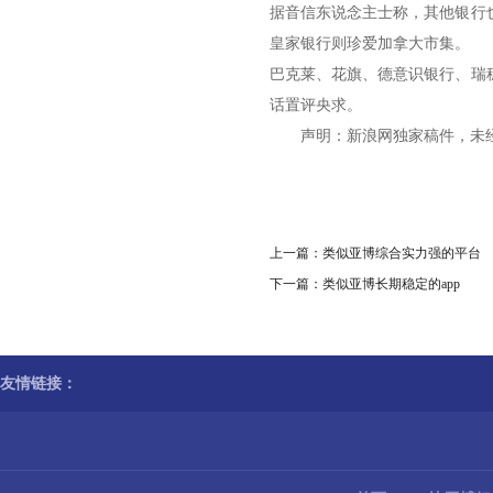
据音信东说念主士称，其他银行
皇家银行则珍爱加拿大市集。
巴克莱、花旗、德意识银行、瑞
话置评央求。
声明：新浪网独家稿件，未经授
上一篇：
类似亚博综合实力强的平台
下一篇：
类似亚博长期稳定的app
友情链接：