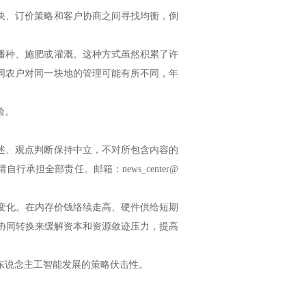
决、订价策略和客户协商之间寻找均衡，倒
播种、施肥或灌溉。这种方式虽然积累了许
同农户对同一块地的管理可能有所不同，年
验。
述、观点判断保持中立，不对所包含内容的
担全部责任。邮箱：news_center@
变化。在内存价钱络续走高、硬件供给短期
协同转换来缓解资本和资源敛迹压力，提高
东说念主工智能发展的策略伏击性。