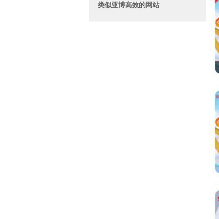
类似亚博高效的网站