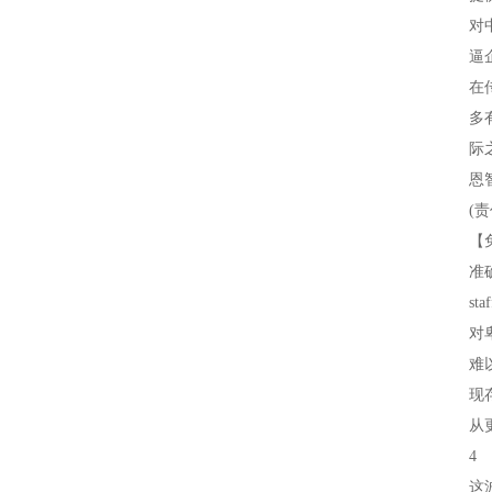
对
逼
在
多
际
恩
(责
【
准
sta
对
难
现
从
4
这