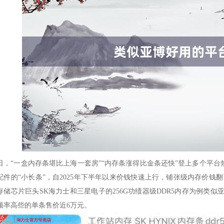
日，“一盒内存条堪比上海一套房”“内存条涨得比金条还快”登上多个平
配件的“小长条”，自2025年下半年以来价钱快速上行，铺张级内存价钱
存储芯片巨头SK海力士和三星电子的256G功绩器级DDR5内存为例类似
频率高些的单条售价近6万元。