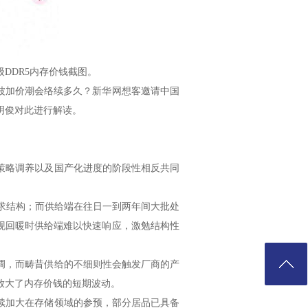
级DDR5内存价钱截图。
波加价潮会络续多久？新华网想客邀请中国
明俊对此进行解读。
策略调养以及国产化进度的阶段性相反共同
求结构；而供给端在往日一到两年间大批处
现回暖时供给端难以快速响应，激勉结构性
调，而畴昔供给的不细则性会触发厂商的产
放大了内存价钱的短期波动。
续加大在存储领域的参预，部分居品已具备