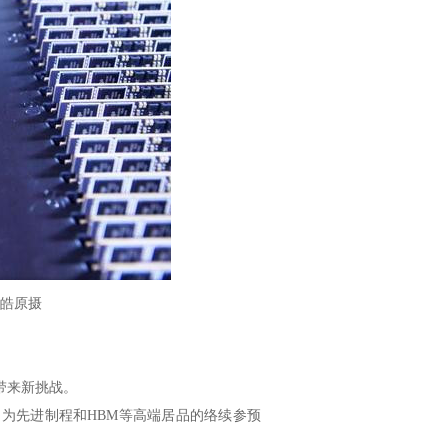
金皓原摄
带来新挑战。
为先进制程和HBM等高端居品的络续参预