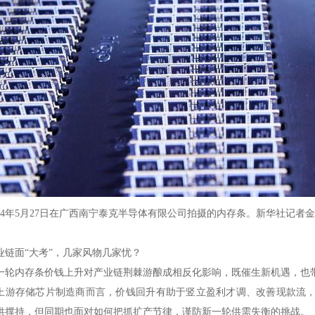
024年5月27日在广西南宁泰克半导体有限公司拍摄的内存条。新华社记者
业链面“大考”，几家风物几家忧？
一轮内存条价钱上升对产业链荆棘游酿成相反化影响，既催生新机遇，也
上游存储芯片制造商而言，价钱回升有助于竖立盈利才调、改善现款流，
供撑持，但同期也面对如何把抓扩产节律，谨防新一轮供需失衡的挑战。