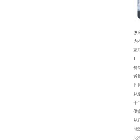
纵
内
互
1
价
近
作
从
于
供
从
能
此