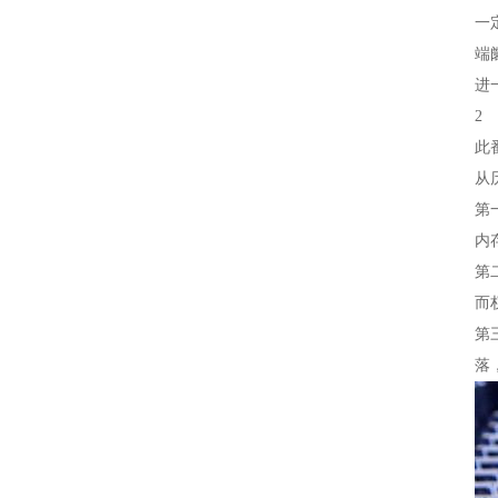
一
端
进
2
此
从
第
内
第
而
第
落