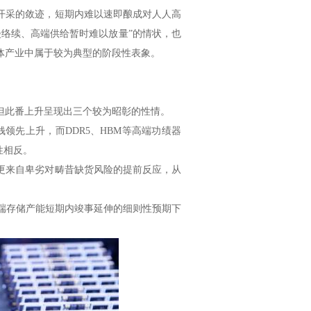
开采的敛迹，短期内难以速即酿成对人人高
络续、高端供给暂时难以放量”的情状，也
体产业中属于较为典型的阶段性表象。
但此番上升呈现出三个较为昭彰的性情。
钱领先上升，而DDR5、HBM等高端功绩器
性相反。
更来自卑劣对畴昔缺货风险的提前反应，从
高端存储产能短期内竣事延伸的细则性预期下