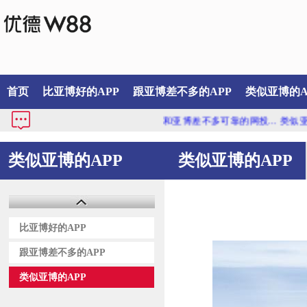
首页
比亚博好的APP
跟亚博差不多的APP
类似亚博的A
和亚博差不多可靠的网投...
类似亚博专
类似亚博的APP
类似亚博的APP
比亚博好的APP
跟亚博差不多的APP
类似亚博的APP