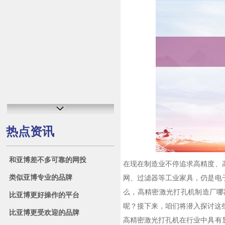
热点资讯
和亚博差不多可靠的网投
在现在制造业不停追求高精度、
类似亚博专业的品牌
网、过滤器等工业家具，仍是电
么，高精密激光打孔机制造厂哪
比亚博更好操作的平台
呢？接下来，咱们将潜入探讨这
比亚博更受欢迎的品牌
高精密激光打孔机在行业中具有