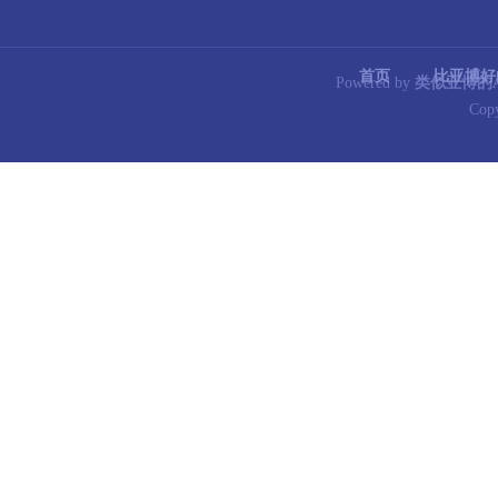
首页
比亚博好
Powered by
类似亚博的A
Cop