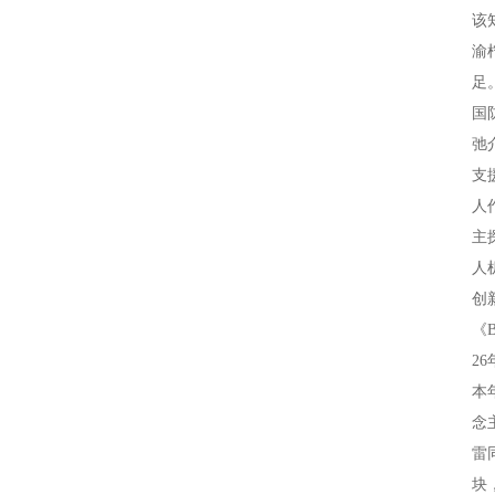
该
渝
足
国
弛
支
人
主
人
创
《
2
本
念
雷
块