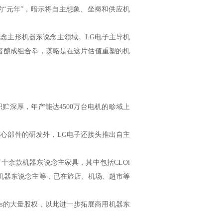
的“元年”，暗示将自主想象、坐褥和供应机
说念主形机器东说念主领域。LG电子主导机
，二者酿成组合拳，谋略是在这片估值重塑的机
贮深厚，年产能达4500万台电机的畛域上
核心部件的研发外，LG电子还接头推出自主
十余款机器东说念主家具，其中包括CLOi
机器东说念主等，已在旅店、机场、超市等
otics的大量股权，以此进一步拓展商用机器东