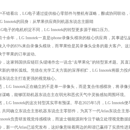
。
中不错看出，LG电子通过提供核心零部件与整机有谋略，酿成协同联动
LG Innotek的回身：从苹果供应商到机器东说念主眼睛
LG电子的电机积淀不同，LG Innotek的转型更多源于糊口压力。
前十余年，LG Innotek一直是iphone录像头模块的核心供应商，其事迹弘
收入中的83%来自录像头模块，而苹果恰是其录像头业务的最大客户。这意味着
决于苹果的订单波动。
今，这家韩国供应链巨头缱绻作念一说念“去苹果化”的转型算术题。其直言
求新的增长弧线。凭借在光学工夫方面的深厚积贮，LG Innotek将眼
器东说念主打造更强的视觉核心。
悉，LG Innotek正在确立的不是单一录像头，而是复合传感模块，将
有谋略，能够匡助机器东说念主在弱光和恶劣天气中灵验感知周围环境。
然，LG Innotek的这次转型其实早有预谋。早在2025年5月，LG Inn
，共同确立东说念主形机器东说念主零部件，为其下一代Atlas东说念主
 Innotek负责研发视觉传感模块，而波士顿能源则专注于确立处理视觉
今，新一代Atlas已追究发布，这好像意味着两边的和谐已赢得了实质性进