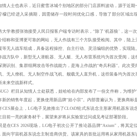
知情人士也表示，近日蜜雪冰城个别地区的部分门店原料波动，源于近期
柠檬已经进入采摘期，因需储存一段时间优化口感，导致了部分区域出
。
防大学教授张弛接受人民日报客户端专访时表示，“除了‘机器狼’，这一
介绍称和亚博更可靠的网站，无人作战有三个方队接受检阅。其中，陆上
援等无人战车组成，具备远程操控、自主行动、灵活编组的优势，实现陆
作战方队中，新型无人潜航器、无人艇、无人布雷系统均为首次受阅，这
探测识别、集群组网攻击等作战能力，是海上作战的“奇兵利器”。此次受
机、无人僚机、无人制空作战飞机、舰载无人直升机，这些装备均为首次
新未来空战新样式。
BUG》栏目从知情人士处获悉，娃哈哈在内部发布了一份文件称，为维护“
6年新的销售年度起，更换使用新品牌“娃小宗”。内部普遍认为，更换商标
年CES展会上，LG电子见效推出了CLOiD轮式东说念主形家用机器东
主目前一亮的家务材干，展望来岁将从实验室过问成见考证部署阶段。
同是在CES 2026现场，LG电子初次公开了推论器品牌“Axium”，
，面向宇宙机器东说念主制造商供货。该家具的首批运用将从家用机器东说