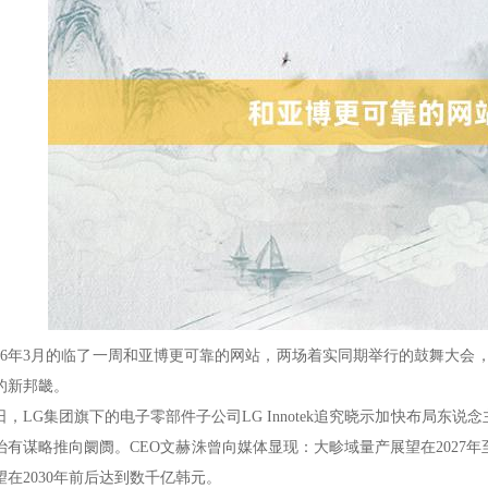
026年3月的临了一周和亚博更可靠的网站，两场着实同期举行的鼓舞大会
的新邦畿。
日，LG集团旗下的电子零部件子公司LG Innotek追究晓示加快布局东
治有谋略推向阛阓。CEO文赫洙曾向媒体显现：大畛域量产展望在2027年
望在2030年前后达到数千亿韩元。