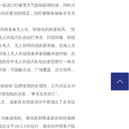
一批进口柠檬受天气影响延期到港，同时川
现供应紧张的情况，但柠檬整体储备非常充
次亮相装备无人化、智能化的程度很高。”张
无人作战方队由侦打突击、扫雷排爆、班组
上有人、无人协同作战的新突破。在海上无
些海上无人作战装备具备隐蔽布放封锁、自
阅的空中无人作战方队包括新型察打一体无
亮相，可隐蔽出击、广域覆盖、自主协同，
娃哈哈”品牌使用的合规性，公司决定从20
是很危险的决策，“事关生死存亡”。
说念主。该家具在现场演示中展现出了令东说
将其定位为集成电机、驱动器和降速器的高性能模
念主平台CLOiD运行，随后向外部客户拓