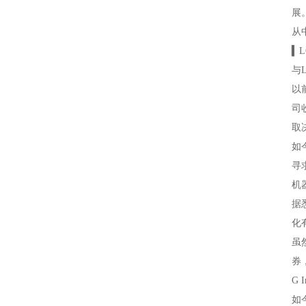
展
从
▍
与
以
司
取
如
寻
机
据
化
虽
券
G
如