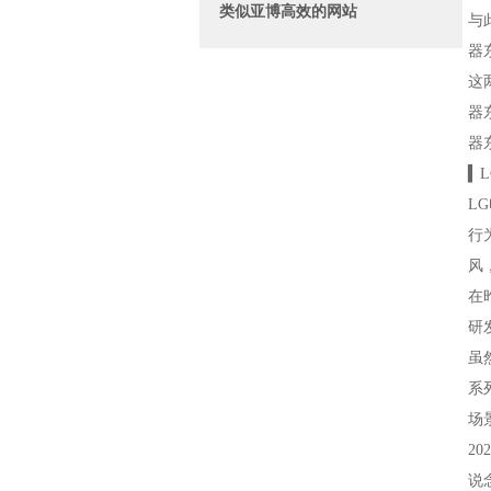
类似亚博高效的网站
与
器
这
器
器
▍
L
行
风
在
研
虽
系
场
2
说