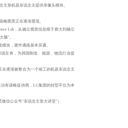
其东说念主形机器东说念主提供录像头模块。
的策略图景正在逐渐显现。
lligence Lab，从确立视觉信息模子膨大到确立
大脑”。
的视觉模块，硬件通路基本买通。
s签署策略和谐左券，为韩国制造、能源、物流行业提
正在逐渐被整合为一个竣工的机器东说念主
主处治有谋略提供商，LG集团的转型不仅为本
。
微信公众号“东说念主形大讲堂”）