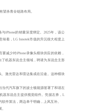
，有望杀青全链路布局。
扬与iPhone的销量深度绑定。2025年，该公
，LG Innotek市值的升沉很大程度上
要减少对iPhone录像头模块供应的依赖，
力投向了机器东说念主领域，聘请为东说念主形
录像头、激光雷达和雷达集成在沿途。这种模块
otek便与当代汽车旗下的波士顿能源签署了和谐左
形机器东说念主提供视觉组件。凭据左券，L
数据的软件算法，两边单干明确，上风互补。
展。