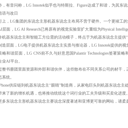
外，有音问称，LG Innotek似乎也与特斯拉、Figure达成了和谐，为
结语与改日
行上，LG集团的东说念主形机器东说念主布局不啻于硬件。一个更竣工
I层面，LG AI Research已将原有的视觉实验室扩大重组为Physical Inte
作机器东说念主和智能工方位需的活动模子，终点于为机器东说念主提供“
制造层面，LG电子提供机器东说念主实质与推论器，LG Innotek提供
策略和谐层面，LG CNS前不久与好意思国Palantir Technologie
企业AI平台。
过整书册团里面资源和外部和谐伙伴，这些散布在不同关系公司的材干，
态系统。
iPhone供应链到机器东说念主“眼睛”制造商，从家电巨头到机器东说念
带来了新的增长机遇，也将推动统统这个词行业的工夫升级和买卖化进度
更多东说念主形机器东说念主赛说念深度著述和亚博更可靠的网站，请柔柔