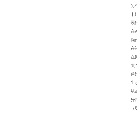
另
▍
履
在A
操
在
在
供
通
生
从
身
（